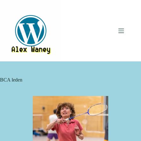
Ga
naar
de
inhoud
BCA leden